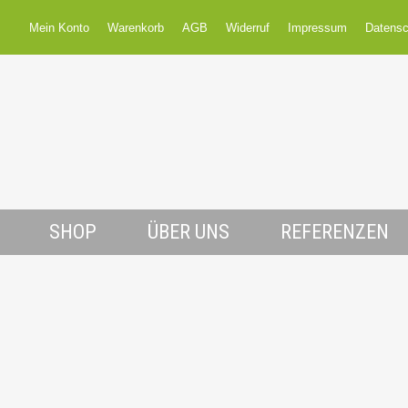
Mein Konto
Warenkorb
AGB
Widerruf
Impressum
Datensc
SHOP
ÜBER UNS
REFERENZEN