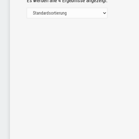
Es werden alle 4 Ergebnisse angezeigt.
2ER SET WEISS
€
9,90
EINZELHAKENCLIP CH
Enthält 19% MwSt.
€
6,90
zzgl.
Versand
Enthält 19% MwSt.
Lieferzeit: ca. 2-3 Werktage
zzgl.
Versand
In den Warenkorb
Lieferzeit: ca. 2-3 Werktage
In den Warenkorb