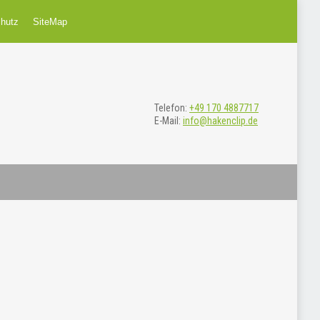
€
0,00
0
hutz
SiteMap
Keine Produkte im Einkaufswagen.
Telefon:
+49 170 4887717
E-Mail:
info@hakenclip.de