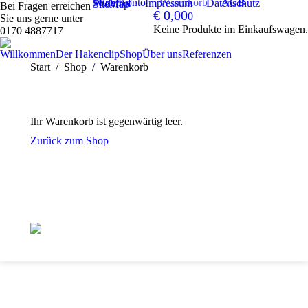
Mein Konto
Warenkorb
AGB
Widerruf
Impressum
Datenschutz
SiteMap
Bei Fragen erreichen
€
0,00
0
Sie uns gerne unter
Keine Produkte im Einkaufswagen.
0170 4887717
Willkommen
Der Hakenclip
Shop
Über uns
Referenzen
Sie befinden sich hier:
Start
Shop
Warenkorb
Ihr Warenkorb ist gegenwärtig leer.
Zurück zum Shop