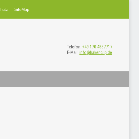
€
0,00
0
hutz
SiteMap
Keine Produkte im Einkaufswagen.
Telefon:
+49 170 4887717
E-Mail:
info@hakenclip.de